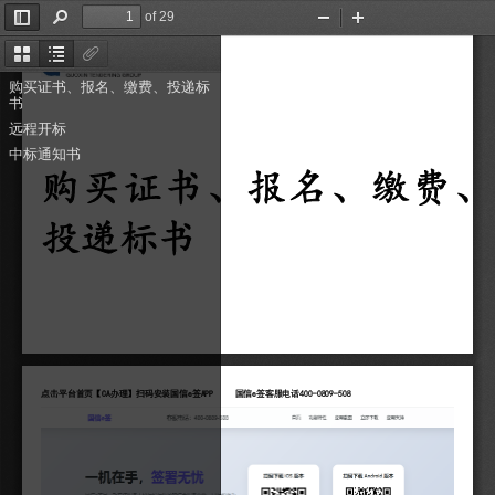
of 29
Toggle
Find
Zoom
Zoom
Sidebar
Out
In
Thumbnails
Document
Attachments
Outline
购买证书、报名、缴费、投递标
书
远程开标
中标通知书
购买证书、报名、缴费、
投递标书
点击平台首页【
CA
办理】扫码安装国信
e
签
APP
国信
e
签客服电话
400-0809-508